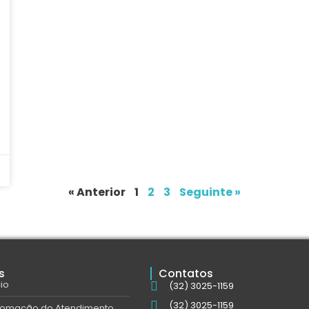
« Anterior
1
2
3
Seguinte »
s
Contatos
cio
(32) 3025-1159
(32) 3025-1159
tomação do Atendimento