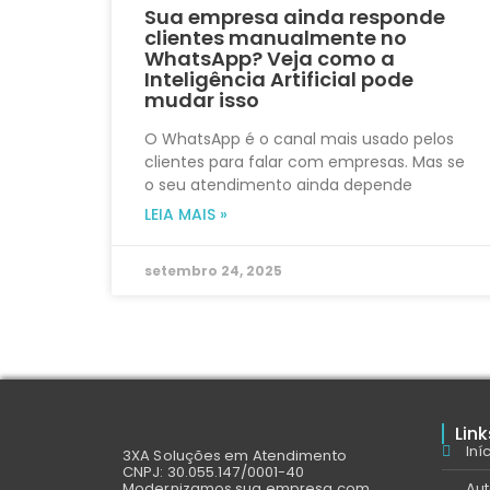
Sua empresa ainda responde
clientes manualmente no
WhatsApp? Veja como a
Inteligência Artificial pode
mudar isso
O WhatsApp é o canal mais usado pelos
clientes para falar com empresas. Mas se
o seu atendimento ainda depende
LEIA MAIS »
setembro 24, 2025
Link
Iní
3XA Soluções em Atendimento
CNPJ: 30.055.147/0001-40
Modernizamos sua empresa com
Au