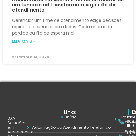
em tempo real transformam a gestão do
atendimento
Gerenciar um time de atendimento exige decisões
rápidas e baseadas em dados. Cada chamada
perdida ou fila de espera mal
LEIA MAIS »
setembro 18, 2025
Links
C
I
Início
Politic
(32)
3XA
privaci
302
Soluções
1159
em
Automação do Atendimento Telefônico
Politi
Atendimento
(32)
de