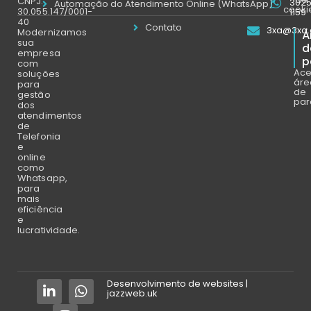
CNPJ:
302
Automação do Atendimento Online (WhatsApp)
cooki
30.055.147/0001-
1159
40
Contato
3xa@3xa.
Modernizamos
Á
sua
d
empresa
p
com
Ace
soluções
áre
para
de
gestão
par
dos
atendimentos
de
Telefonia
e
online
como
Whatsapp,
para
mais
eficiência
e
lucratividade.
Desenvolvimento de websites |
jazzweb.uk