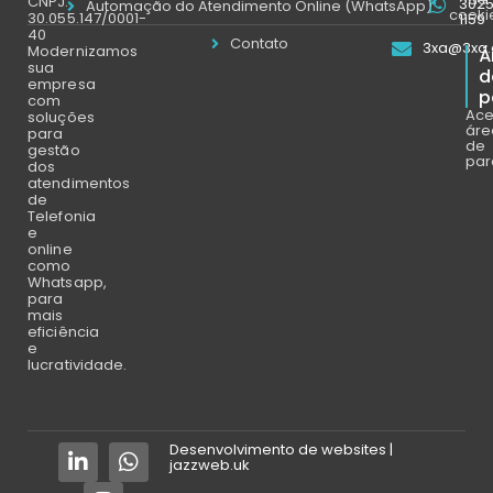
CNPJ:
302
Automação do Atendimento Online (WhatsApp)
cooki
30.055.147/0001-
1159
40
Contato
3xa@3xa.
Modernizamos
Á
sua
d
empresa
p
com
Ace
soluções
áre
para
de
gestão
par
dos
atendimentos
de
Telefonia
e
online
como
Whatsapp,
para
mais
eficiência
e
lucratividade.
Desenvolvimento de websites |
jazzweb.uk