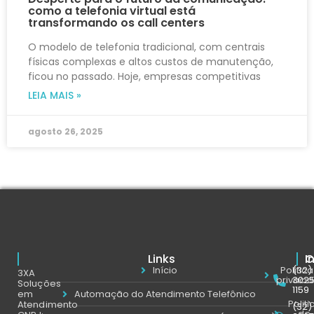
como a telefonia virtual está
transformando os call centers
O modelo de telefonia tradicional, com centrais
físicas complexas e altos custos de manutenção,
ficou no passado. Hoje, empresas competitivas
LEIA MAIS »
agosto 26, 2025
Links
C
I
Início
Politic
(32)
3XA
privaci
302
Soluções
1159
em
Automação do Atendimento Telefônico
Politi
Atendimento
(32)
de