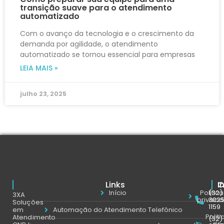
transição suave para o atendimento
automatizado
Com o avanço da tecnologia e o crescimento da
demanda por agilidade, o atendimento
automatizado se tornou essencial para empresas
LEIA MAIS »
julho 23, 2025
Links
C
I
Início
Politic
(32)
3XA
privaci
302
Soluções
1159
em
Automação do Atendimento Telefônico
Politi
Atendimento
(32)
de