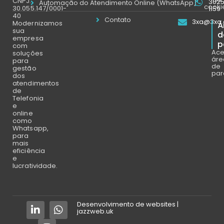
CNPJ:
302
Automação do Atendimento Online (WhatsApp)
cooki
30.055.147/0001-
1159
40
Contato
3xa@3xa.
Modernizamos
Á
sua
d
empresa
p
com
Ace
soluções
áre
para
de
gestão
par
dos
atendimentos
de
Telefonia
e
online
como
Whatsapp,
para
mais
eficiência
e
lucratividade.
Desenvolvimento de websites |
jazzweb.uk